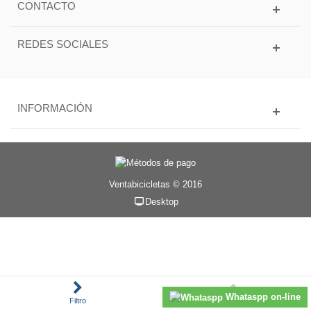
CONTACTO
REDES SOCIALES
INFORMACIÓN
Ventabicicletas © 2016
Desktop
Whataspp on-line
Filtro
Subir