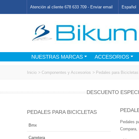
Atención al cliente 678 633 709 -
Enviar email
Español
NUESTRAS MARCAS
ACCESORIOS
Inicio
>
Componentes y Accesorios
>
Pedales para Bicicletas
DESCUENTO ESPECI
PEDALE
PEDALES PARA BICICLETAS
Pedales pa
Bmx
Compara, l
Carretera