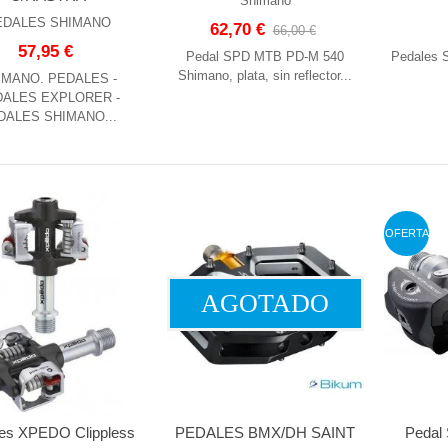
Shimano
EDALES SHIMANO
62,70 €
66,00 €
57,95 €
Pedal SPD MTB PD-M 540
Pedales 
Shimano, plata, sin reflector...
IMANO. PEDALES -
ALES EXPLORER -
DALES SHIMANO...
OFERTA
AGOTADO
es XPEDO Clippless
PEDALES BMX/DH SAINT
Pedal