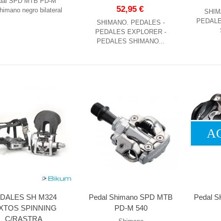
dal SPD MTB PD-M
52,95 €
imano negro bilateral
SHIM
PEDALE
SHIMANO. PEDALES -
PEDALES EXPLORER -
PEDALES SHIMANO...
A
DALES SH M324
Pedal Shimano SPD MTB
Pedal 
XTOS SPINNING
PD-M 540
C/RASTRA