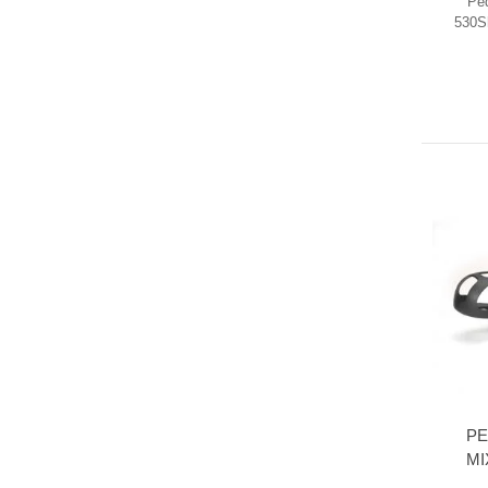
Pe
530Sh
PE
MI