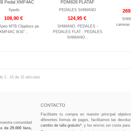
B Pedal XMF4AC
PDM828 PLATAF
Xpedo
PEDALES SHIMANO
269
108,90 €
124,95 €
SHIM
carreras
Xpeo MTB Clippless pe.
SHIMANO. PEDALES -
XMF4AC 9/16"...
PEDALES FLAT - PEDALES
SHIMANO...
o 1 - 15 de 15 artículos
CONTACTO
Facilitarte tu compra es nuestro principal objeti
diferentes formas de pagos, facilitamos las devolu
 nuestra comunidad
cambio de talla gratuito*
, y los envíos sin coste para
 de 29.000 fans,