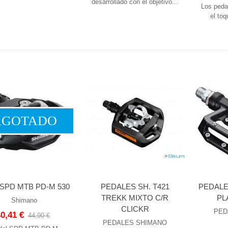
desarrollado con el objetivo...
Los peda
el toq
CO 160MM C.LOCK DURA
PLATO 34D XT PARA
 ICE TECH
FCM8100/FCM8130 12X1
5 €
50,75 €
TO 38D XTR FC-M9100-
PLATO 32D XT PARA
120-1 1X12
FCM8100/FCM8130 12X1
90 €
79,00 €
AGOTADO
TO 32D XTR FC-M9100-
120-1 1X12
90 €
 SPD MTB PD-M 530
PEDALES SH. T421
PEDALE
TREKK MIXTO C/R
PL
Shimano
CLICKR
PED
40,41 €
44,90 €
PEDALES SHIMANO