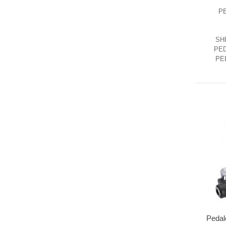
P
SH
PED
PE
Pedal