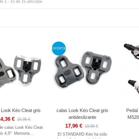
o 1 - 15 de 15 artículos
OFERTA
 Look Kéo Cleat gris
calas Look Kéo Cleat gris
Peda
antideslizante
M520.
14,36 €
15,95 €
17,96 €
19,95 €
de calas Look Kéo Cleat
ris 4,5º Memoria...
El STANDARD Kéo ha sido