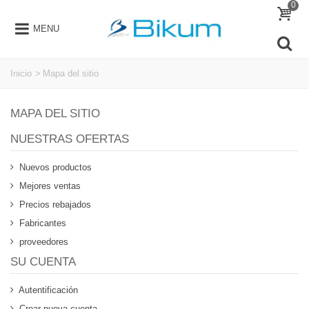
0
MENU
Inicio
>
Mapa del sitio
MAPA DEL SITIO
NUESTRAS OFERTAS
Nuevos productos
Mejores ventas
Precios rebajados
Fabricantes
proveedores
SU CUENTA
Autentificación
Crear nueva cuenta