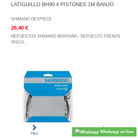
LATIGUILLO BH90 4 PISTONES 1M BANJO
SHIMANO DESPIECE
26,40 €
REPUESTOS SHIMANO MONTAÑA - REPUESTO FRENOS
DISCO...
Whataspp on-line
Filtro
Subir