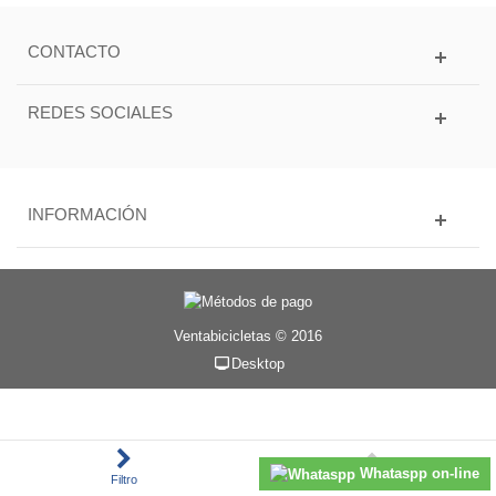
CONTACTO
REDES SOCIALES
INFORMACIÓN
Ventabicicletas © 2016
Desktop
Whataspp on-line
Filtro
Subir