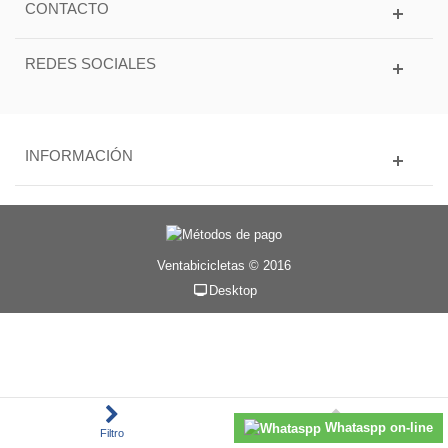
CONTACTO
REDES SOCIALES
INFORMACIÓN
Ventabicicletas © 2016
Desktop
Whataspp on-line
Filtro
Subir