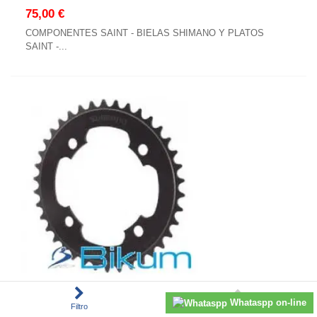
75,00 €
COMPONENTES SAINT - BIELAS SHIMANO Y PLATOS
SAINT -...
PLATO 38D BMX SH.DXR*
Whataspp on-line
Filtro
Subir