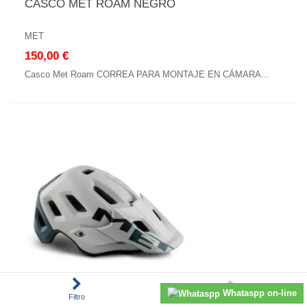
CASCO MET ROAM NEGRO
MET
150,00 €
Casco Met Roam CORREA PARA MONTAJE EN CÁMARA...
Whataspp on-line
Filtro
Subir