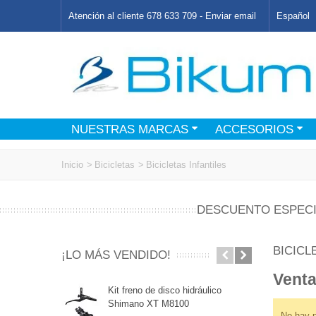
Atención al cliente 678 633 709 -
Enviar email
Español
NUESTRAS MARCAS
ACCESORIOS
Inicio
>
Bicicletas
>
Bicicletas Infantiles
DESCUENTO ESPECI
BICICL
¡LO MÁS VENDIDO!
Venta
Kit freno de disco hidráulico
DIS
Shimano XT M8100
ACE
No hay p