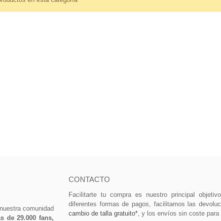
5 €
50,75 €
TO 38D XTR FC-M9100-
PLATO 32D XT PARA
120-1 1X12
FCM8100/FCM8130 12X1
90 €
79,00 €
TO 32D XTR FC-M9100-
120-1 1X12
90 €
CONTACTO
Facilitarte tu compra es nuestro principal objeti
diferentes formas de pagos, facilitamos las devolu
 nuestra comunidad
cambio de talla gratuito*
, y los envíos sin coste para
 de 29.000 fans,