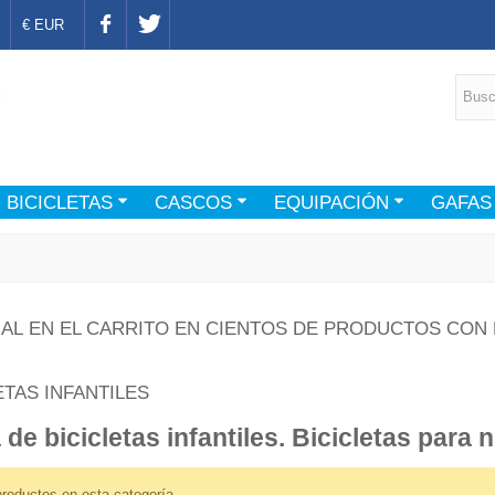
€ EUR
BICICLETAS
CASCOS
EQUIPACIÓN
GAFAS
AL EN EL CARRITO EN CIENTOS DE PRODUCTOS CON 
ETAS INFANTILES
 de bicicletas infantiles. Bicicletas para n
CO 160MM C.LOCK DURA
PLATO 34D XT PARA
 ICE TECH
FCM8100/FCM8130 12X1
roductos en esta categoría