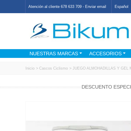
Atención al cliente 678 633 709 -
Enviar email
Español
NUESTRAS MARCAS
ACCESORIOS
Inicio
>
Cascos Ciclismo
>
JUEGO ALMOHADILLAS Y GEL
DESCUENTO ESPECI