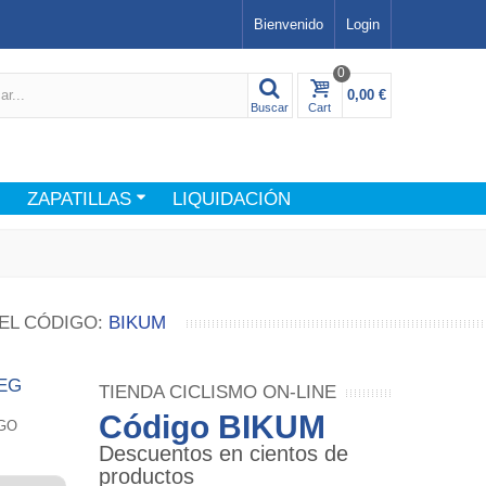
Bienvenido
Login
0
0,00 €
Buscar
Cart
ZAPATILLAS
LIQUIDACIÓN
EL CÓDIGO:
BIKUM
EG
TIENDA CICLISMO ON-LINE
Código BIKUM
EGO
Descuentos en cientos de
productos