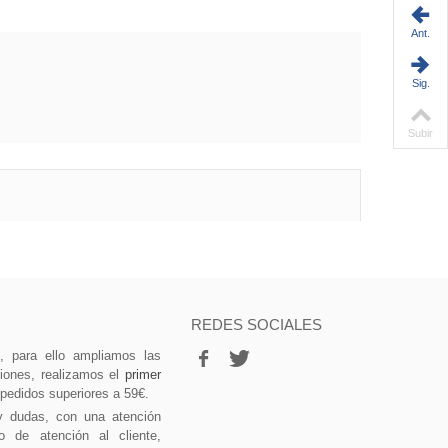
Ant.
Sig.
Subir
REDES SOCIALES
vo, para ello ampliamos las
ciones, realizamos el
primer
 pedidos superiores a 59€.
y dudas, con una atención
o de atención al cliente,