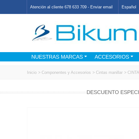
Atención al cliente 678 633 709 -
Enviar email
Español
NUESTRAS MARCAS
ACCESORIOS
Inicio
>
Componentes y Accesorios
>
Cintas manillar
>
CINT
DESCUENTO ESPECI