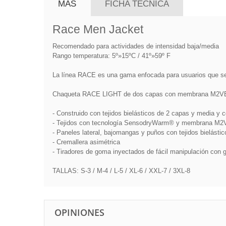
MÁS
FICHA TÉCNICA
Race Men Jacket
Recomendado para actividades de intensidad baja/media
Rango temperatura: 5º»15ºC / 41º»59º F
La línea RACE es una gama enfocada para usuarios que se i
Chaqueta RACE LIGHT de dos capas con membrana M2VE, qu
- Construido con tejidos bielásticos de 2 capas y media y 
- Tejidos con tecnología SensodryWarm® y membrana M2V®
- Paneles lateral, bajomangas y puños con tejidos bielást
- Cremallera asimétrica
- Tiradores de goma inyectados de fácil manipulación con g
TALLAS: S-3 / M-4 / L-5 / XL-6 / XXL-7 / 3XL-8
OPINIONES