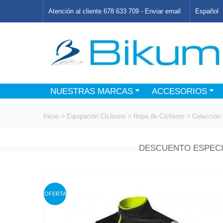
Atención al cliente 678 633 709 -
Enviar email
Español
NUESTRAS MARCAS
ACCESORIOS
Inicio
>
Equipación Ciclismo
>
Ropa de Ciclismo
>
Colección 
DESCUENTO ESPECI
OFERTA