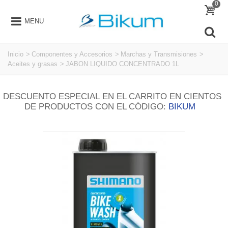
0
MENU
Inicio
>
Componentes y Accesorios
>
Marchas y Transmisiones
>
Aceites y grasas
>
JABON LIQUIDO CONCENTRADO 1L
DESCUENTO ESPECIAL EN EL CARRITO EN CIENTOS
DE PRODUCTOS CON EL CÓDIGO:
BIKUM