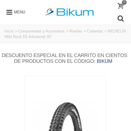
0
MENU
Inicio
>
Componentes y Accesorios
>
Ruedas
>
Cubiertas
>
MICHELIN
Wild Rock`R2 Advanced 26"
DESCUENTO ESPECIAL EN EL CARRITO EN CIENTOS
DE PRODUCTOS CON EL CÓDIGO:
BIKUM