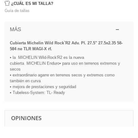
¿CUÁL ES MI TALLA?
Guía de tallas
MÁS
Cubierta Michelin Wild Rock`R2 Adv. Pl. 27.5" 27.5x2.35 58-
584 ne TLR MAGI-X rf.
• la
MICHELIN
Wild-
Rock'R2
es la nueva
cubierta
MICHELIN
Enduro
• para uso en terrenos extremos y
secos
• extraordinario agarre en terrenos secos y extremos como
también en curva
• mejora de prestaciones y seguridad
• Tubeless-System: TL- Ready
OPINIONES