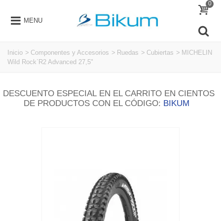
0
MENU
Inicio
>
Componentes y Accesorios
>
Ruedas
>
Cubiertas
>
MICHELIN
Wild Rock`R2 Advanced 27,5"
DESCUENTO ESPECIAL EN EL CARRITO EN CIENTOS
DE PRODUCTOS CON EL CÓDIGO:
BIKUM