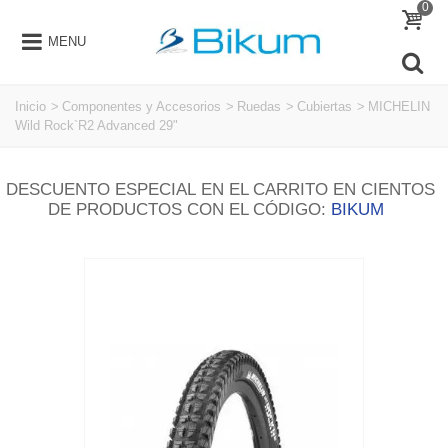
0
MENU
Inicio
>
Componentes y Accesorios
>
Ruedas
>
Cubiertas
>
MICHELIN
Wild Rock`R2 Advanced 29"
DESCUENTO ESPECIAL EN EL CARRITO EN CIENTOS
DE PRODUCTOS CON EL CÓDIGO:
BIKUM