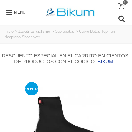
0
MENU
Inicio
>
Zapatillas ciclismo
>
Cubrebotas
>
Cubre Botas Top Ten
Neopreno Shoecover
DESCUENTO ESPECIAL EN EL CARRITO EN CIENTOS
DE PRODUCTOS CON EL CÓDIGO:
BIKUM
OFERTA