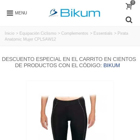
0
MENU
Inicio
>
Equipación Ciclismo
>
Complementos
>
Essentials
>
Pirata
Anatomic Mujer CPLSAW12
DESCUENTO ESPECIAL EN EL CARRITO EN CIENTOS
DE PRODUCTOS CON EL CÓDIGO:
BIKUM