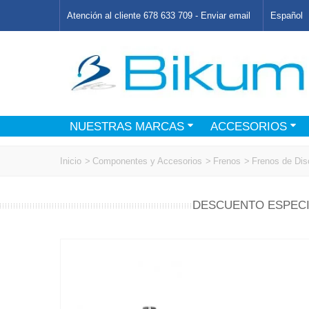
Atención al cliente 678 633 709 -
Enviar email
Español
NUESTRAS MARCAS
ACCESORIOS
Inicio
>
Componentes y Accesorios
>
Frenos
>
Frenos de Dis
DESCUENTO ESPECI