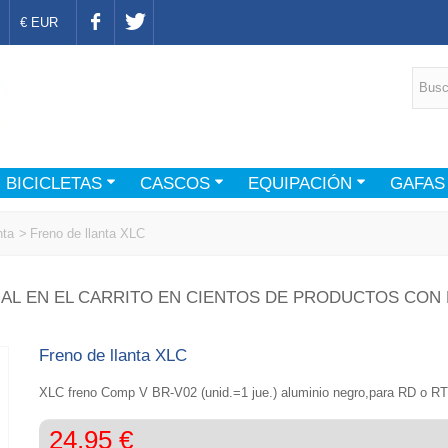
€ EUR
BICICLETAS
CASCOS
EQUIPACIÓN
GAFAS
nta
>
Freno de llanta XLC
AL EN EL CARRITO EN CIENTOS DE PRODUCTOS CON 
Freno de llanta XLC
XLC freno Comp V BR-V02 (unid.=1 jue.) aluminio negro,para RD o R
24,95 €