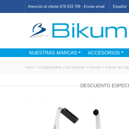
Atención al cliente 678 633 709 -
Enviar email
Español
NUESTRAS MARCAS
ACCESORIOS
Inicio
>
Componentes y Accesorios
>
Frenos
>
Frenos de Lla
DESCUENTO ESPECI