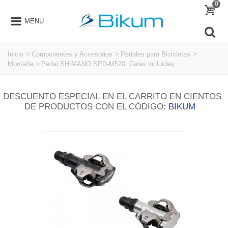
0
MENU
Inicio
>
Componentes y Accesorios
>
Pedales para Bicicletas
>
Montaña
>
Pedal SHIMANO SPD-M520. Calas incluidas
DESCUENTO ESPECIAL EN EL CARRITO EN CIENTOS
DE PRODUCTOS CON EL CÓDIGO:
BIKUM