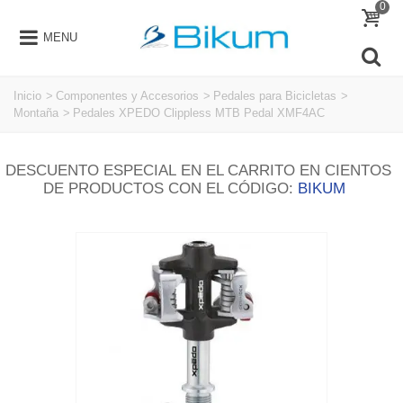
0
MENU
Inicio
>
Componentes y Accesorios
>
Pedales para Bicicletas
>
Montaña
>
Pedales XPEDO Clippless MTB Pedal XMF4AC
DESCUENTO ESPECIAL EN EL CARRITO EN CIENTOS
DE PRODUCTOS CON EL CÓDIGO:
BIKUM