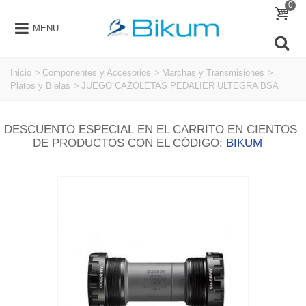
0
MENU
Inicio
>
Componentes y Accesorios
>
Marchas y Transmisiones
>
Platos y Bielas
>
JUEGO CAZOLETAS PEDALIER ULTEGRA BSA
DESCUENTO ESPECIAL EN EL CARRITO EN CIENTOS
DE PRODUCTOS CON EL CÓDIGO:
BIKUM