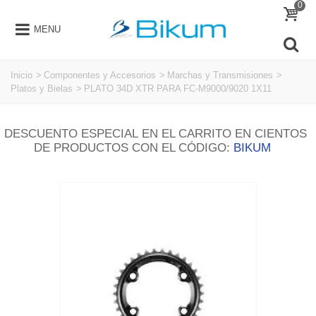
0
MENU
Inicio
>
Componentes y Accesorios
>
Marchas y Transmisiones
>
Platos y Bielas
>
PLATO 34D XTR PARA FC-M9000/9020 1X11
DESCUENTO ESPECIAL EN EL CARRITO EN CIENTOS
DE PRODUCTOS CON EL CÓDIGO:
BIKUM