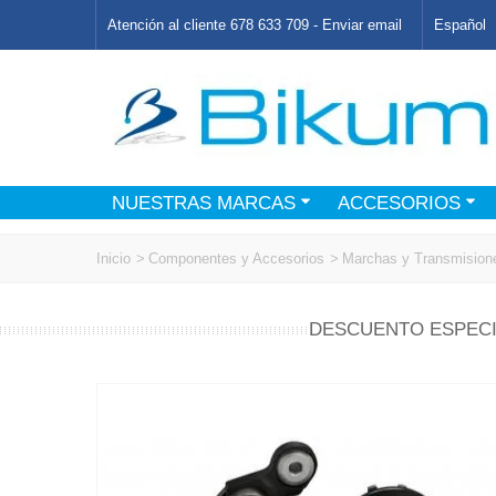
Atención al cliente 678 633 709 -
Enviar email
Español
NUESTRAS MARCAS
ACCESORIOS
Inicio
>
Componentes y Accesorios
>
Marchas y Transmision
DESCUENTO ESPECI