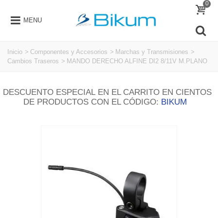
0
MENU
Inicio
>
Componentes y Accesorios
>
Marchas y Transmisiones
>
Cambios Traseros
>
MANDO DERECHO ALFINE DI2 8/11V M.PLANO
DESCUENTO ESPECIAL EN EL CARRITO EN CIENTOS
DE PRODUCTOS CON EL CÓDIGO:
BIKUM