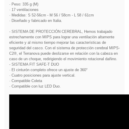
· Peso: 335 g (M)
· 17 ventilaciones
· Medidas: S 52-56cm - M 56 / 58cm - L 58 / 61cm
· Diseñado y fabricado en Italia.
- SISTEMA DE PROTECCIÓN CEREBRAL, Hemos trabajado
estrechamente con MIPS para lograr una ventilación altamente
eficiente y al mismo tiempo mejorar las características de
seguridad del casco. Con el sistema de protección cerebral MIPS-
C2®, el Terranova puede deslizarse en relación con la cabeza en
caso de un choque, redirigiendo el movimiento rotacional dañino.
- SISTEMA FIT SAFE-T DUO
· El cinturón completo ofrece un ajuste de 360°
· Cuatro posiciones para ajuste vertical.
· Compatible Coleta
· Compatible con luz LED Duo.