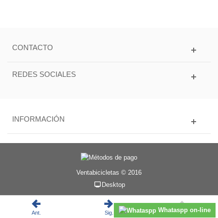
CONTACTO
REDES SOCIALES
INFORMACIÓN
Ventabicicletas © 2016
Desktop
Whataspp on-line
Ant.
Sig.
Subir