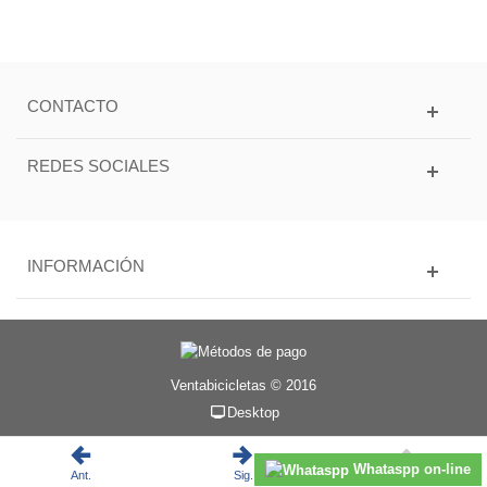
CONTACTO
REDES SOCIALES
INFORMACIÓN
Ventabicicletas © 2016
Desktop
Whataspp on-line
Ant.
Sig.
Subir