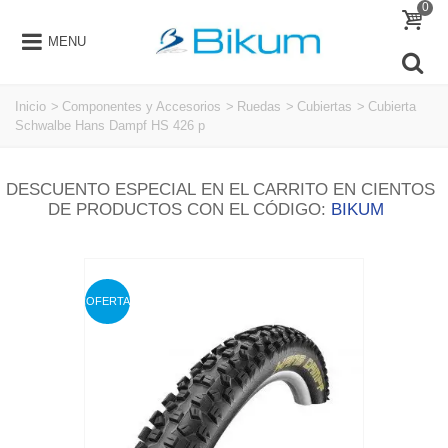
0
MENU
Inicio
>
Componentes y Accesorios
>
Ruedas
>
Cubiertas
>
Cubierta
Schwalbe Hans Dampf HS 426 p
DESCUENTO ESPECIAL EN EL CARRITO EN CIENTOS
DE PRODUCTOS CON EL CÓDIGO:
BIKUM
OFERTA