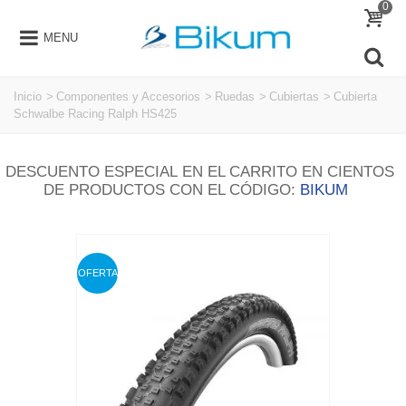
0
MENU
Inicio
>
Componentes y Accesorios
>
Ruedas
>
Cubiertas
>
Cubierta
Schwalbe Racing Ralph HS425
DESCUENTO ESPECIAL EN EL CARRITO EN CIENTOS
DE PRODUCTOS CON EL CÓDIGO:
BIKUM
OFERTA