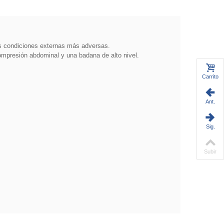
s condiciones externas más adversas.
ompresión abdominal y una badana de alto nivel.
Carrito
Ant.
Sig.
Subir