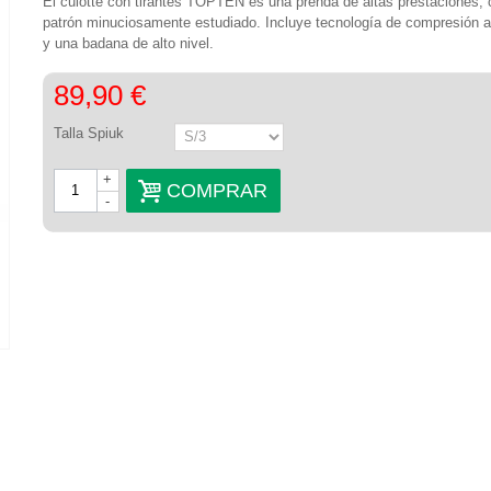
El culotte con tirantes TOPTEN es una prenda de altas prestaciones, 
patrón minuciosamente estudiado. Incluye tecnología de compresión 
y una badana de alto nivel.
89,90 €
Talla Spiuk
+
COMPRAR
-