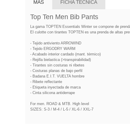
MÁS
FICHA TÉCNICA
Top Ten Men Bib Pants
La gama TOPTEN Essentials Winter se compone de prendas 
El culotte con tirantes TOPTEN es una prenda de altas pre
- Tejido antiviento ARROWIND
- Tejido ERGODRY WARM
- Acabado interior cardado (mant. térmico)
- Rejilla bielastica (>transpirabilidad)
- Tirantes sin costuras ni ribetes
- Costuras planas de bajo perfil
- Badana E.I.T. VUELTA hombre
- Ribete reflectante
- Etiqueta inyectada de marca
- Cinta silicona antiderrape
For men. ROAD & MTB. High level
SIZES: S-3 / M-4 / L-5 / XL-6 / XXL-7