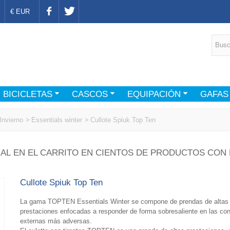
€ EUR
BICICLETAS
CASCOS
EQUIPACIÓN
GAFAS
Invierno
>
Essentials winter
>
Cullote Spiuk Top Ten
AL EN EL CARRITO EN CIENTOS DE PRODUCTOS CON 
Cullote Spiuk Top Ten
La gama TOPTEN Essentials Winter se compone de prendas de altas
prestaciones enfocadas a responder de forma sobresaliente en las co
externas más adversas.