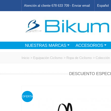
Atención al cliente 678 633 709 -
Enviar email
Español
NUESTRAS MARCAS
ACCESORIOS
Inicio
>
Equipación Ciclismo
>
Ropa de Ciclismo
>
Colección 
DESCUENTO ESPECI
OFERTA