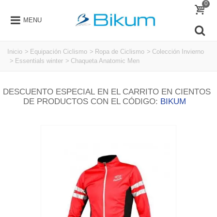
0
MENU
Inicio
>
Equipación Ciclismo
>
Ropa de Ciclismo
>
Colección Invierno
>
Essentials winter
>
Chaqueta Anatomic Men
DESCUENTO ESPECIAL EN EL CARRITO EN CIENTOS
DE PRODUCTOS CON EL CÓDIGO:
BIKUM