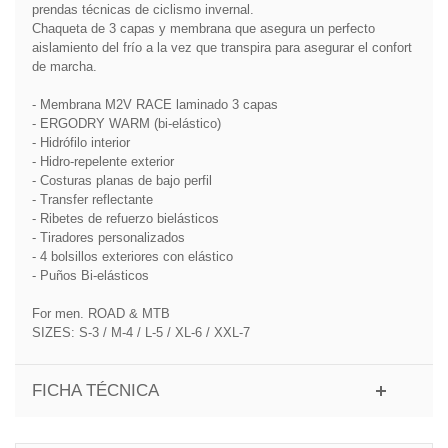
prendas técnicas de ciclismo invernal.
Chaqueta de 3 capas y membrana que asegura un perfecto
aislamiento del frío a la vez que transpira para asegurar el confort
de marcha.
- Membrana M2V RACE laminado 3 capas
- ERGODRY WARM (bi-elástico)
- Hidrófilo interior
- Hidro-repelente exterior
- Costuras planas de bajo perfil
- Transfer reflectante
- Ribetes de refuerzo bielásticos
- Tiradores personalizados
- 4 bolsillos exteriores con elástico
- Puños Bi-elásticos
For men. ROAD & MTB
SIZES: S-3 / M-4 / L-5 / XL-6 / XXL-7
FICHA TÉCNICA