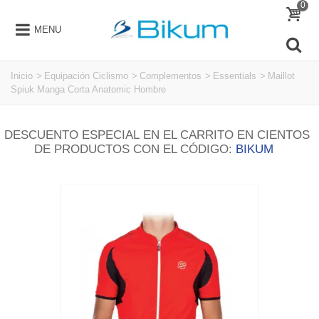
0
MENU
Inicio
>
Equipación Ciclismo
>
Complementos
>
Essentials
>
Maillot
Spiuk Manga Corta Anatomic Hombre
DESCUENTO ESPECIAL EN EL CARRITO EN CIENTOS
DE PRODUCTOS CON EL CÓDIGO:
BIKUM