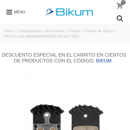
0
MENU
Inicio
>
Componentes y Accesorios
>
Frenos
>
Frenos de Disco
>
PASTILLAS M9000/M8000/RS785 MET.REF
DESCUENTO ESPECIAL EN EL CARRITO EN CIENTOS
DE PRODUCTOS CON EL CÓDIGO:
BIKUM