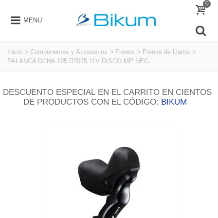
0
MENU
Inicio
>
Componentes y Accesorios
>
Frenos
>
Frenos de Llanta
>
PALANCA DCHA 105 R7025 11V DISCO MP NEG
DESCUENTO ESPECIAL EN EL CARRITO EN CIENTOS
DE PRODUCTOS CON EL CÓDIGO:
BIKUM