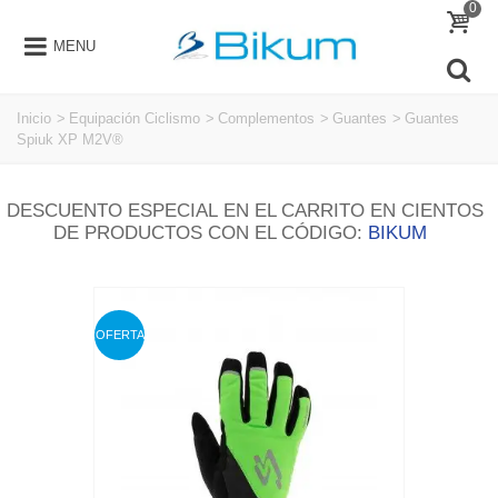
0
MENU
Inicio
>
Equipación Ciclismo
>
Complementos
>
Guantes
>
Guantes
Spiuk XP M2V®
DESCUENTO ESPECIAL EN EL CARRITO EN CIENTOS
DE PRODUCTOS CON EL CÓDIGO:
BIKUM
OFERTA