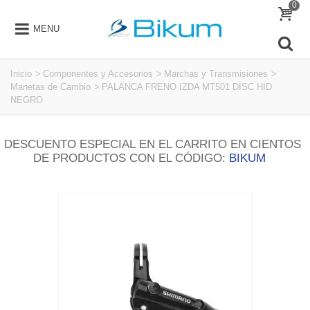
0
MENU
Inicio
>
Componentes y Accesorios
>
Marchas y Transmisiones
>
Manetas de Cambio
>
PALANCA FRENO IZDA MT501 DISC HID
NEGRO
DESCUENTO ESPECIAL EN EL CARRITO EN CIENTOS
DE PRODUCTOS CON EL CÓDIGO:
BIKUM