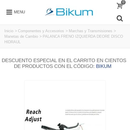
0
MENU
Inicio
>
Componentes y Accesorios
>
Marchas y Transmisiones
>
Manetas de Cambio
>
PALANCA FRENO IZQUIERDA DEORE DISCO
HIDRAUL
DESCUENTO ESPECIAL EN EL CARRITO EN CIENTOS
DE PRODUCTOS CON EL CÓDIGO:
BIKUM