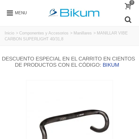
0
MENU
Inicio
>
Componentes y Accesorios
>
Manillares
>
MANILLAR VIBE
CARBON SUPERLIGHT 40/31,8
DESCUENTO ESPECIAL EN EL CARRITO EN CIENTOS
DE PRODUCTOS CON EL CÓDIGO:
BIKUM