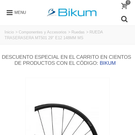
0
MENU
Inicio
>
Componentes y Accesorios
>
Ruedas
>
RUEDA
TRASERASERA MT501 29" E12 148MM MS
DESCUENTO ESPECIAL EN EL CARRITO EN CIENTOS
DE PRODUCTOS CON EL CÓDIGO:
BIKUM