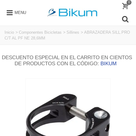
0
MENU
Inicio
>
Componentes Bicicletas
>
Sillines
>
ABRAZADERA SILL.PRO
C/T AL PF NE 28,6MM
DESCUENTO ESPECIAL EN EL CARRITO EN CIENTOS
DE PRODUCTOS CON EL CÓDIGO:
BIKUM