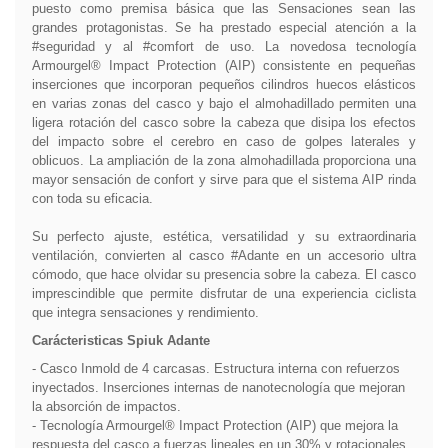
puesto como premisa básica que las Sensaciones sean las
grandes protagonistas. Se ha prestado especial atención a la
#seguridad y al #comfort de uso. La novedosa tecnología
Armourgel® Impact Protection (AIP) consistente en pequeñas
inserciones que incorporan pequeños cilindros huecos elásticos
en varias zonas del casco y bajo el almohadillado permiten una
ligera rotación del casco sobre la cabeza que disipa los efectos
del impacto sobre el cerebro en caso de golpes laterales y
oblicuos. La ampliación de la zona almohadillada proporciona una
mayor sensación de confort y sirve para que el sistema AIP rinda
con toda su eficacia.
Su perfecto ajuste, estética, versatilidad y su extraordinaria
ventilación, convierten al casco #Adante en un accesorio ultra
cómodo, que hace olvidar su presencia sobre la cabeza. El casco
imprescindible que permite disfrutar de una experiencia ciclista
que integra sensaciones y rendimiento.
Carácteristicas Spiuk Adante
- Casco Inmold de 4 carcasas. Estructura interna con refuerzos
inyectados. Inserciones internas de nanotecnología que mejoran
la absorción de impactos.
- Tecnología Armourgel® Impact Protection (AIP) que mejora la
respuesta del casco a fuerzas lineales en un 30% y rotacionales