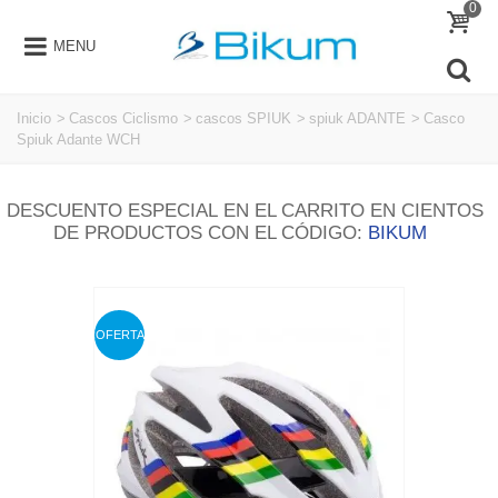
0
MENU
Inicio
>
Cascos Ciclismo
>
cascos SPIUK
>
spiuk ADANTE
>
Casco
Spiuk Adante WCH
DESCUENTO ESPECIAL EN EL CARRITO EN CIENTOS
DE PRODUCTOS CON EL CÓDIGO:
BIKUM
OFERTA