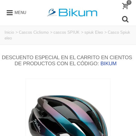
0
MENU
Inicio
>
Cascos Ciclismo
>
cascos SPIUK
>
spiuk Eleo
>
Casco Spiuk
eleo
DESCUENTO ESPECIAL EN EL CARRITO EN CIENTOS
DE PRODUCTOS CON EL CÓDIGO:
BIKUM