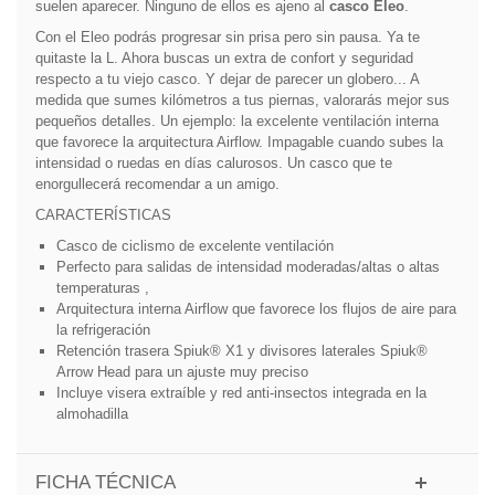
suelen aparecer. Ninguno de ellos es ajeno al
casco Eleo
.
Con el Eleo podrás progresar sin prisa pero sin pausa. Ya te
quitaste la L. Ahora buscas un extra de confort y seguridad
respecto a tu viejo casco. Y dejar de parecer un globero... A
medida que sumes kilómetros a tus piernas, valorarás mejor sus
pequeños detalles. Un ejemplo: la excelente ventilación interna
que favorece la arquitectura Airflow. Impagable cuando subes la
intensidad o ruedas en días calurosos. Un casco que te
enorgullecerá recomendar a un amigo.
CARACTERÍSTICAS
Casco de ciclismo de excelente ventilación
Perfecto para salidas de intensidad moderadas/altas o altas
temperaturas ,
Arquitectura interna Airflow que favorece los flujos de aire para
la refrigeración
Retención trasera Spiuk® X1 y divisores laterales Spiuk®
Arrow Head para un ajuste muy preciso
Incluye visera extraíble y red anti-insectos integrada en la
almohadilla
FICHA TÉCNICA