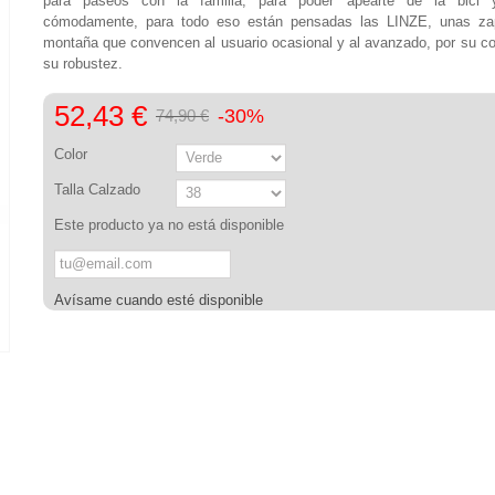
para paseos con la familia, para poder apearte de la bici 
cómodamente, para todo eso están pensadas las LINZE, unas zap
montaña que convencen al usuario ocasional y al avanzado, por su c
su robustez.
52,43 €
-30%
74,90 €
Color
Talla Calzado
Este producto ya no está disponible
Avísame cuando esté disponible