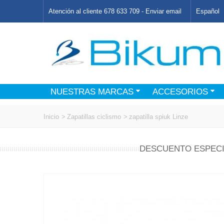
Atención al cliente 678 633 709 -
Enviar email
Español
NUESTRAS MARCAS
ACCESORIOS
Inicio
>
Zapatillas ciclismo
>
zapatilla spiuk Linze
DESCUENTO ESPECI