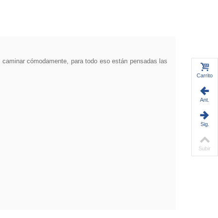
ci y caminar cómodamente, para todo eso están pensadas las
Carrito
Ant.
Sig.
Subir