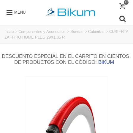
0
MENU
Inicio
>
Componentes y Accesorios
>
Ruedas
>
Cubiertas
>
CUBIERTA
ZAFFIRO HOME PLEG 29X1.35 R
DESCUENTO ESPECIAL EN EL CARRITO EN CIENTOS
DE PRODUCTOS CON EL CÓDIGO:
BIKUM