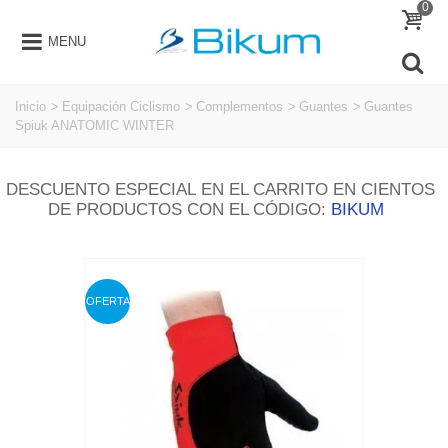
0
MENU
Inicio
>
Equipación Ciclismo
>
Complementos
>
Guantes
>
Guantes
Spiuk ANATOMIC WINTER
DESCUENTO ESPECIAL EN EL CARRITO EN CIENTOS
DE PRODUCTOS CON EL CÓDIGO:
BIKUM
OFERTA