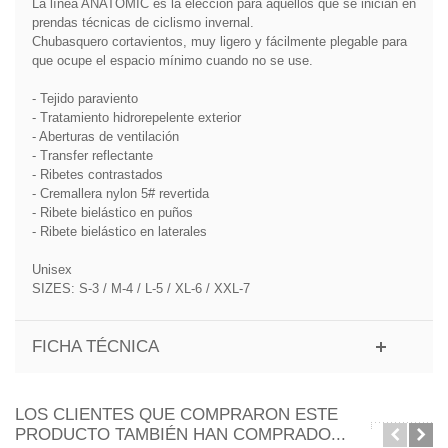
La línea ANATOMIC es la elección para aquellos que se inician en
prendas técnicas de ciclismo invernal.
Chubasquero cortavientos, muy ligero y fácilmente plegable para
que ocupe el espacio mínimo cuando no se use.
- Tejido paraviento
- Tratamiento hidrorepelente exterior
- Aberturas de ventilación
- Transfer reflectante
- Ribetes contrastados
- Cremallera nylon 5# revertida
- Ribete bielástico en puños
- Ribete bielástico en laterales
Unisex
SIZES: S-3 / M-4 / L-5 / XL-6 / XXL-7
FICHA TÉCNICA
LOS CLIENTES QUE COMPRARON ESTE
PRODUCTO TAMBIÉN HAN COMPRADO...